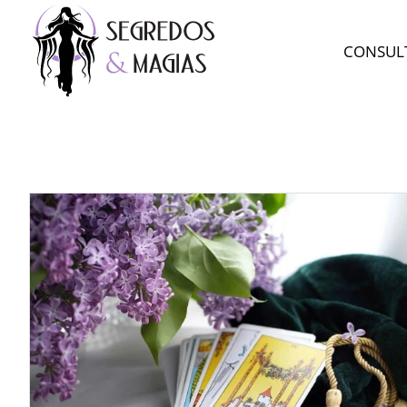
Ir
para
CONSUL
o
conteúdo