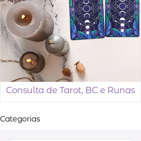
RESULTADOS
PARA:
Carrinho
Minha Conta
AGENDAMENTO
Consulta de Tarot, BC e Runas
Categorias