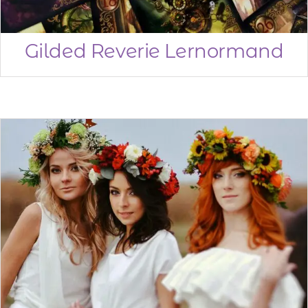
RESULTADOS
PARA:
Carrinho
Gilded Reverie Lernormand
Minha Conta
AGENDAMENTO